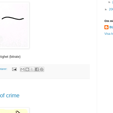
►
►
20
Om m
B
Visa h
ighet (bitrate)
tarer:
of crime