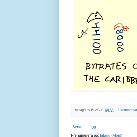
Upplagd av
BLÄG
kl.
08:56
1 kommenta
Senare inlägg
Prenumerera på:
Inlägg (Atom)