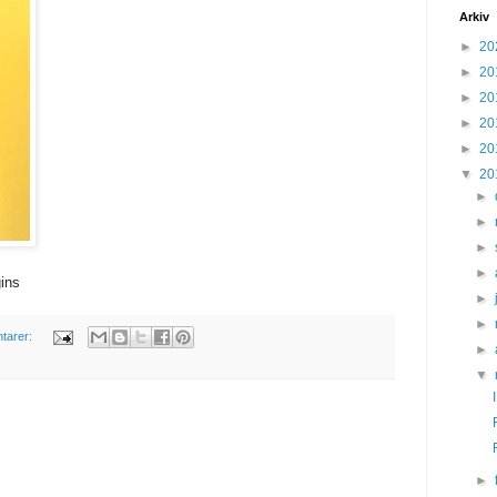
Arkiv
►
20
►
20
►
20
►
20
►
20
▼
20
►
►
►
►
ins
►
►
tarer:
►
▼
►