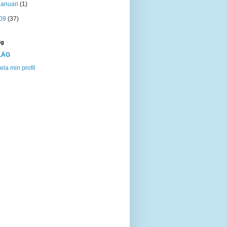
januari
(1)
09
(37)
ig
LÄG
ela min profil