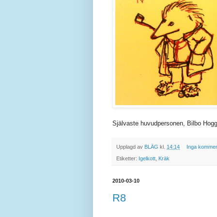
Självaste huvudpersonen, Bilbo Hogg
Upplagd av
BLÄG
kl.
14:14
Inga kommen
Etiketter:
Igelkott
,
Kräk
2010-03-10
R8