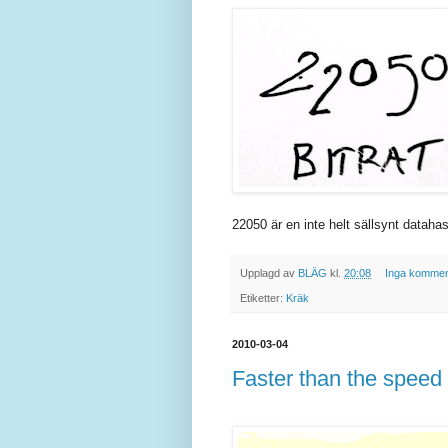
22050 är en inte helt sällsynt datahast
Upplagd av
BLÄG
kl.
20:08
Inga kommen
Etiketter:
Kräk
2010-03-04
Faster than the speed 