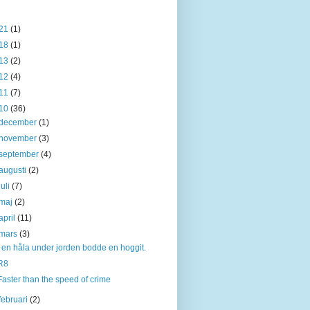
21
(1)
18
(1)
13
(2)
12
(4)
11
(7)
10
(36)
december
(1)
november
(3)
september
(4)
augusti
(2)
juli
(7)
maj
(2)
april
(11)
mars
(3)
I en håla under jorden bodde en hoggit.
R8
Faster than the speed of crime
februari
(2)