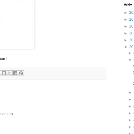
Arkiv
►
20
►
20
►
20
►
20
►
20
▼
20
►
born!
▼
►
►
►
►
mentera.
►
►
►