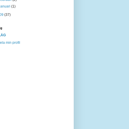
januari
(1)
09
(37)
ig
LÄG
ela min profil