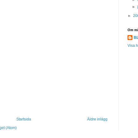
►
►
20
Om m
B
Visa h
Startsida
Äldre inlägg
get (Atom)