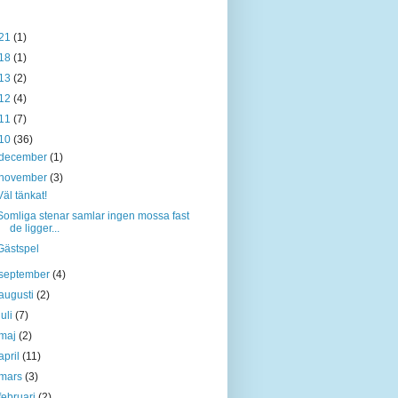
21
(1)
18
(1)
13
(2)
12
(4)
11
(7)
10
(36)
december
(1)
november
(3)
Väl tänkat!
Somliga stenar samlar ingen mossa fast
de ligger...
Gästspel
september
(4)
augusti
(2)
juli
(7)
maj
(2)
april
(11)
mars
(3)
februari
(2)